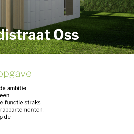
istraat Oss
opgave
 de ambitie
 een
 functie straks
uurappartementen.
p de