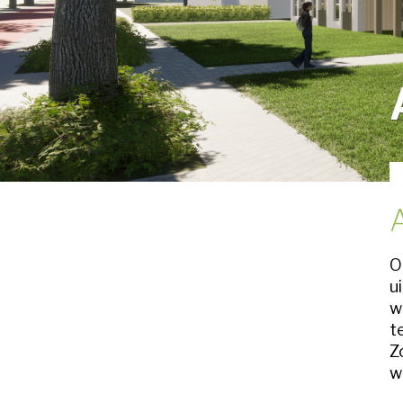
O
u
w
t
Z
w