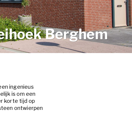
eihoek Berghem
een ingenieus
lijk is om een
 korte tijd op
wsteen ontwierpen