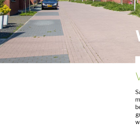
S
m
b
g
w